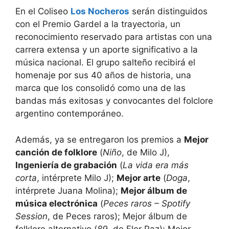
En el Coliseo
Los Nocheros
serán distinguidos
con el Premio Gardel a la trayectoria, un
reconocimiento reservado para artistas con una
carrera extensa y un aporte significativo a la
música nacional. El grupo salteño recibirá el
homenaje por sus 40 años de historia, una
marca que los consolidó como una de las
bandas más exitosas y convocantes del folclore
argentino contemporáneo.
Además, ya se entregaron los premios a
Mejor
canción de folklore
(
Niño
, de Milo J),
Ingeniería de grabación
(
La vida era más
corta
, intérprete Milo J);
Mejor arte
(
Doga
,
intérprete Juana Molina);
Mejor álbum de
música electrónica
(
Peces raros – Spotify
Session
, de Peces raros); Mejor álbum de
folklore alternativo (
89
, de Flor Paz); Mejor