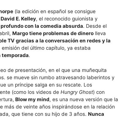
Thorpe
(la edición en español se consigue
a
David E. Kelley
, el reconocido guionista y
 profundo con la comedia absurda
. Desde el
abril,
Margo tiene problemas de dinero
lleva
le TV gracias a la conversación en redes y la
a emisión del último capítulo, ya estaba
a temporada
.
deo de presentación, en el que una muñequita
os. se mueve sin rumbo atravesando laberintos y
e un príncipe salga en su rescate. Los
ente (como los videos de
Hungry Ghost
) con
ertura,
Blow my mind
, es una nueva versión que la
e más de veinte años inspirándose en la relación
ada, que tiene con su hijo de 3 años.
Nunca