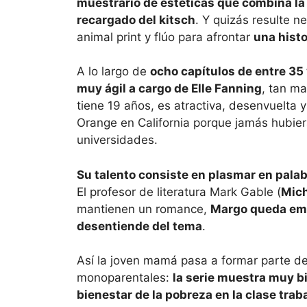
muestrario de estéticas que combina la cu
recargado del kitsch
. Y quizás resulte n
animal print y flúo para afrontar
una hist
A lo largo de
ocho capítulos de entre 35 
muy ágil a cargo de Elle Fanning
, tan ma
tiene 19 años, es atractiva, desenvuelta y
Orange en California porque jamás hubier
universidades.
Su talento consiste en plasmar en pala
El profesor de literatura Mark Gable (
Mic
mantienen un romance,
Margo queda emba
desentiende del tema
.
Así la joven mamá pasa a formar parte d
monoparentales:
la serie muestra muy bi
bienestar de la pobreza en la clase tra