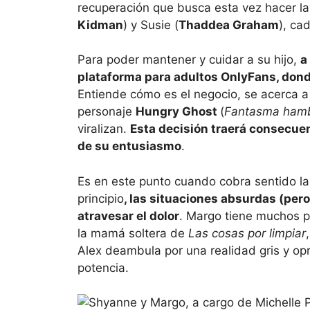
recuperación que busca esta vez hacer l
Kidman
) y Susie (
Thaddea Graham
), ca
Para poder mantener y cuidar a su hijo,
a
plataforma para adultos OnlyFans, dond
Entiende cómo es el negocio, se acerca a 
personaje
Hungry Ghost
(
Fantasma hamb
viralizan.
Esta decisión traerá consecue
de su entusiasmo
.
Es en este punto cuando cobra sentido l
principio
, las situaciones absurdas (pero
atravesar el dolor
. Margo tiene muchos p
la mamá soltera de
Las cosas por limpiar
Alex deambula por una realidad gris y op
potencia.