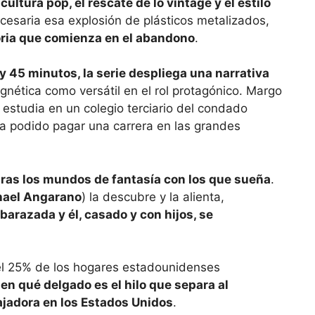
ltura pop, el rescate de lo vintage y el estilo
ecesaria esa explosión de plásticos metalizados,
oria que comienza en el abandono
.
y 45 minutos, la serie despliega una narrativa
gnética como versátil en el rol protagónico. Margo
 estudia en un colegio terciario del condado
a podido pagar una carrera en las grandes
bras los mundos de fantasía con los que sueña
.
hael Angarano
) la descubre y la alienta,
razada y él, casado y con hijos, se
el 25% de los hogares estadounidenses
en qué delgado es el hilo que separa al
bajadora en los Estados Unidos
.