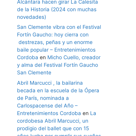
Alcántara hacen girar La Calesita
de la Historia (2024 con muchas
novedades)
San Clemente vibra con el Festival
Fortín Gaucho: hoy cierra con
destrezas, peñas y un enorme
baile popular – Entretenimientos
Cordoba
en
Micho Cuello, creador
y alma del Festival Fortín Gaucho
San Clemente
Abril Marcucci , la bailarina
becada en la escuela de la Ópera
de París, nominada a
Carlospacense del Año –
Entretenimientos Cordoba
en
La
cordobesa Abril Marcucci, un
prodigio del ballet que con 15
años lucha por cumplir sus sueños