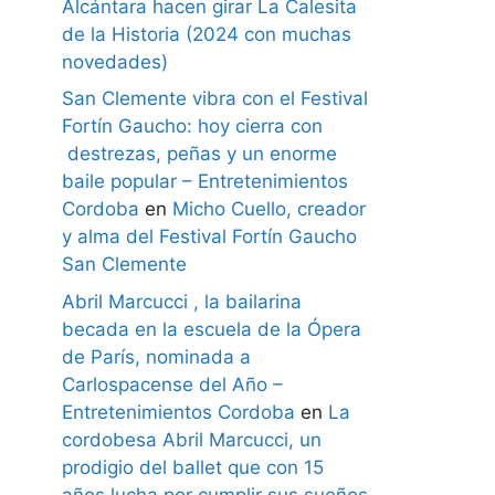
Alcántara hacen girar La Calesita
de la Historia (2024 con muchas
novedades)
San Clemente vibra con el Festival
Fortín Gaucho: hoy cierra con
destrezas, peñas y un enorme
baile popular – Entretenimientos
Cordoba
en
Micho Cuello, creador
y alma del Festival Fortín Gaucho
San Clemente
Abril Marcucci , la bailarina
becada en la escuela de la Ópera
de París, nominada a
Carlospacense del Año –
Entretenimientos Cordoba
en
La
cordobesa Abril Marcucci, un
prodigio del ballet que con 15
años lucha por cumplir sus sueños