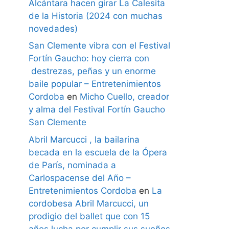
Alcántara hacen girar La Calesita
de la Historia (2024 con muchas
novedades)
San Clemente vibra con el Festival
Fortín Gaucho: hoy cierra con
destrezas, peñas y un enorme
baile popular – Entretenimientos
Cordoba
en
Micho Cuello, creador
y alma del Festival Fortín Gaucho
San Clemente
Abril Marcucci , la bailarina
becada en la escuela de la Ópera
de París, nominada a
Carlospacense del Año –
Entretenimientos Cordoba
en
La
cordobesa Abril Marcucci, un
prodigio del ballet que con 15
años lucha por cumplir sus sueños