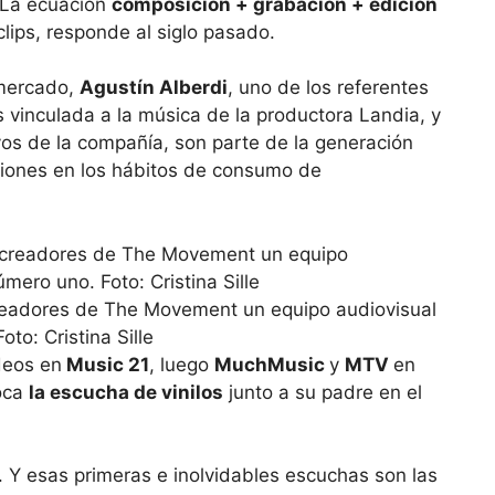
 La ecuación
composición + grabación + edición
lips, responde al siglo pasado.
 mercado,
Agustín Alberdi
, uno de los referentes
s vinculada a la música de la productora Landia, y
ivos de la compañía, son parte de la generación
ciones en los hábitos de consumo de
readores de The Movement un equipo audiovisual
to: Cristina Sille
deos en
Music 21
, luego
MuchMusic
y
MTV
en
oca
la escucha de vinilos
junto a su padre en el
 Y esas primeras e inolvidables escuchas son las