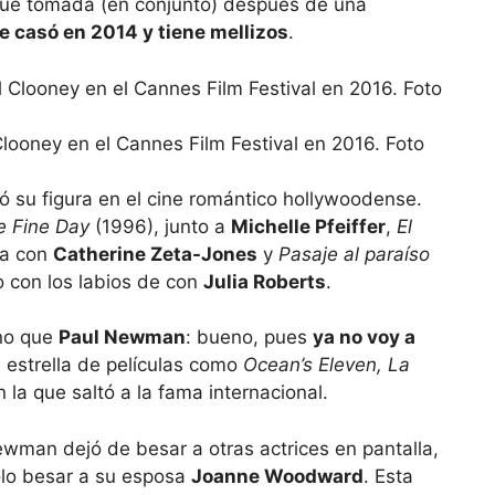
 fue tomada (en conjunto) después de una
e casó en 2014 y tiene mellizos
.
ooney en el Cannes Film Festival en 2016. Foto
dó su figura en el cine romántico hollywoodense.
 Fine Day
(1996), junto a
Michelle Pfeiffer
,
El
da con
Catherine Zeta-Jones
y
Pasaje al paraíso
o con los labios de con
Julia Roberts
.
ino que
Paul Newman
: bueno, pues
ya no voy a
a estrella de películas como
Ocean’s Eleven, La
n la que saltó a la fama internacional.
ewman dejó de besar a otras actrices en pantalla,
olo besar a su esposa
Joanne Woodward
. Esta