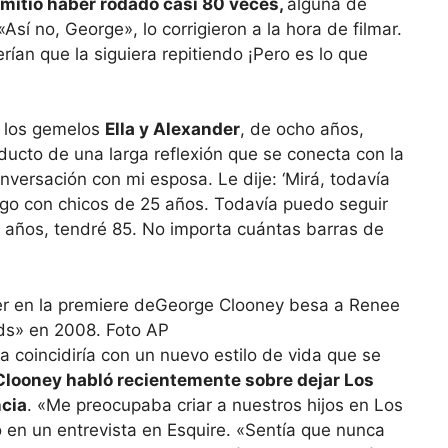
mitió haber rodado casi 80 veces,
alguna de
«Así no, George», lo corrigieron a la hora de filmar.
ían que la siguiera repitiendo ¡Pero es lo que
 los gemelos
Ella y Alexander
, de ocho años,
ducto de una larga reflexión que se conecta con la
versación con mi esposa. Le dije: ‘Mirá, todavía
ego con chicos de 25 años. Todavía puedo seguir
5 años, tendré 85. No importa cuántas barras de
George Clooney besa a Renee
ds» en 2008. Foto AP
a coincidiría con un nuevo estilo de vida que se
looney habló recientemente sobre dejar Los
ncia
. «Me preocupaba criar a nuestros hijos en Los
o en un entrevista en Esquire. «Sentía que nunca