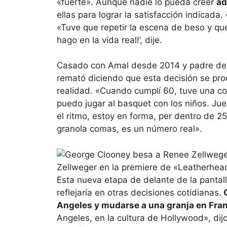
«fuerte». Aunque nadie lo pueda creer
ad
ellas para lograr la satisfacción indicada. 
«Tuve que repetir la escena de beso y quer
hago en la vida real!’, dije.
Casado con Amal desde 2014 y padre de
remató diciendo que esta decisión se pro
realidad. «Cuando cumplí 60, tuve una con
puedo jugar al basquet con los niños. Ju
el ritmo, estoy en forma, per dentro de 2
granola comas, es un número real».
Zellweger en la premiere de «Leatherhea
Esta nueva etapa de delante de la pantall
reflejaría en otras decisiones cotidianas.
C
Angeles y mudarse a una granja en Fra
Angeles, en la cultura de Hollywood», dij