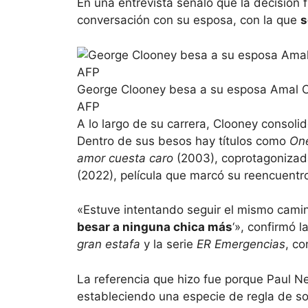
En una entrevista señaló que la decisión
conversación con su esposa, con la que
s
George Clooney besa a su esposa Amal Cl
AFP
A lo largo de su carrera, Clooney consoli
Dentro de sus besos hay títulos como
One
amor cuesta caro
(2003), coprotagoniza
(2022), película que marcó su reencuentr
«Estuve intentando seguir el mismo cam
besar a ninguna chica más
‘», confirmó l
gran estafa
y la serie
ER Emergencias
, co
La referencia que hizo fue porque Paul N
estableciendo una especie de regla de s