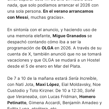
nada
, que solo podíamos arrancar el 2026 con
una sola persona.
En el verano arrancamos
con Messi
, muchas gracias».
En sintonía con el anuncio, y haciendo uso de
una memoria elefante,
Migue Granados
se
despachó contando cómo iba a ser la
programación de
OLGA
en 2026. A través de su
cuenta de X, también anunció que no se tomará
vacaciones y que OLGA se mudará a un Hostel
desde el 5 de enero en Mar del Plata.
De 7 a 10 de la mañana estará
Sería Increíble
,
con Nati Jota,
Maxi López
, Eial Moldavsky, Noe
Custodio y Toto Kirzner. De 10 a 12:30,
Soñé
que Veraneaba
, con Lucas Fridman,
Homero
Petinatto
, Gimena Accardi, Benjamín Amadeo y
Evitta Luna, etcétera, etc.