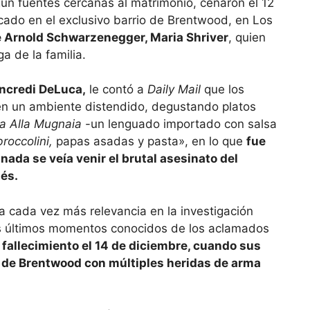
ún fuentes cercanas al matrimonio, cenaron el 12
icado en el exclusivo barrio de Brentwood, en Los
e Arnold Schwarzenegger, Maria Shriver
, quien
 de la familia.
ncredi DeLuca,
le contó a
Daily Mail
que los
a en un ambiente distendido, degustando platos
la Alla Mugnaia
-un lenguado importado con salsa
roccolini,
papas asadas y pasta», en lo que
fue
nada se veía venir el brutal asesinato del
és.
a cada vez más relevancia en la investigación
los últimos momentos conocidos de los aclamados
 fallecimiento el 14 de diciembre, cuando sus
 de Brentwood con múltiples heridas de arma