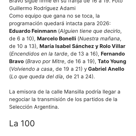
Bravo sigue firme en su franja de 16 a 19. Foto
Guillermo Rodríguez Adami
Como equipo que gana no se toca, la
programación quedará intacta para 2026:
Eduardo Feinmann
(
Alguien tiene que decirlo
,
de 6 a 10),
Marcelo Bonelli
(
Nuestra mañana
,
de 10 a 13),
María Isabel Sánchez y Rolo Villar
(
Encendidos en la tarde
, de 13 a 16),
Fernando
Bravo
(
Bravo por Mitre
, de 16 a 19),
Tato Young
(
Volviendo a casa
, de 19 a 21) y
Gabriel Anello
(
Lo que queda del día
, de 21 a 24).
La emisora de la calle Mansilla podría llegar a
negociar la transmisión de los partidos de la
Selección Argentina.
La 100