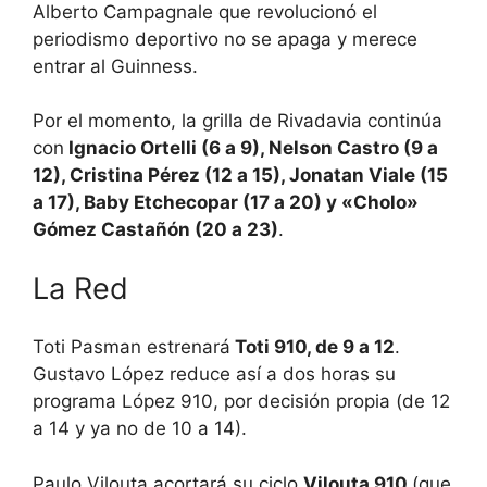
Alberto Campagnale que revolucionó el
periodismo deportivo no se apaga y merece
entrar al Guinness.
Por el momento, la grilla de Rivadavia continúa
con
Ignacio Ortelli (6 a 9), Nelson Castro (9 a
12), Cristina Pérez (12 a 15), Jonatan Viale (15
a 17), Baby Etchecopar (17 a 20) y «Cholo»
Gómez Castañón (20 a 23)
.
La Red
Toti Pasman estrenará
Toti 910, de 9 a 12
.
Gustavo López reduce así a dos horas su
programa López 910, por decisión propia (de 12
a 14 y ya no de 10 a 14).
Paulo Vilouta acortará su ciclo
Vilouta 910
(que