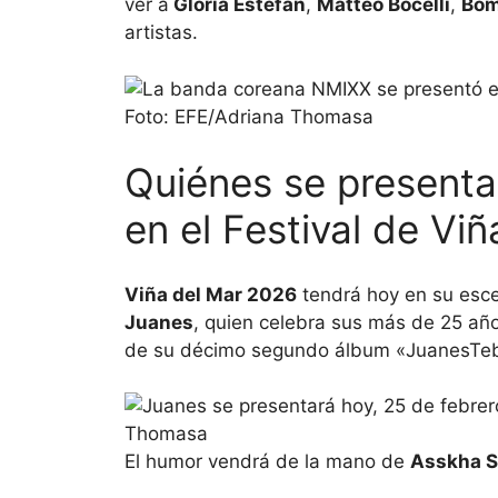
ver a
Gloria Estefan
,
Matteo Bocelli
,
Bom
artistas.
Quiénes se presenta
en el Festival de Vi
Viña del Mar 2026
tendrá hoy en su esce
Juanes
, quien celebra sus más de 25 añ
de su décimo segundo álbum «JuanesTeba
El humor vendrá de la mano de
Asskha 