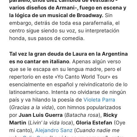
paralelo, unos diez cambios de vestuario -
varios diseños de Armani-, fuego en escena y
la lógica de un musical de Broadway.
Sin
embargo, detrás de toda esa parafernalia, el
centro sigue siendo su voz, su interpretación
honda, sus pasos de comedia.
Tal vez la gran deuda de Laura en la Argentina
es no cantar en italiano
. Apenas algún verso
que se le escapa en su lengua madre, pero el
repertorio en este «Yo Canto World Tour» es
esencialmente en español y reivindicatorio de lo
latinoamericano. Intenta no olvidarse de ningún
país y va hilando la poesía de
Violeta Parra
(
Gracias a la vida
), con himnos popularizados
por
Juan Luis Guerra
(
Batacha rosa
),
Ricky
Martin
(
Livin’ la vida loca
),
Gloria Estefan
(Oye
mi canto),
Alejandro Sanz
(
Cuando nadie me