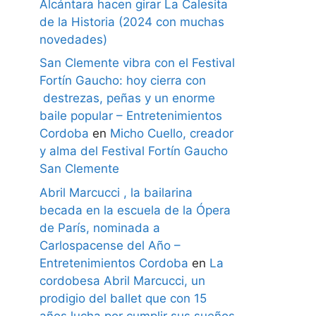
Alcántara hacen girar La Calesita
de la Historia (2024 con muchas
novedades)
San Clemente vibra con el Festival
Fortín Gaucho: hoy cierra con
destrezas, peñas y un enorme
baile popular – Entretenimientos
Cordoba
en
Micho Cuello, creador
y alma del Festival Fortín Gaucho
San Clemente
Abril Marcucci , la bailarina
becada en la escuela de la Ópera
de París, nominada a
Carlospacense del Año –
Entretenimientos Cordoba
en
La
cordobesa Abril Marcucci, un
prodigio del ballet que con 15
años lucha por cumplir sus sueños