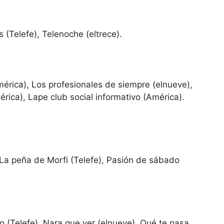
s (Telefe), Telenoche (eltrece).
rica), Los profesionales de siempre (elnueve),
ica), Lape club social informativo (América).
 La peña de Morfi (Telefe), Pasión de sábado
o (Telefe), Nara que ver (elnueve), Qué te pasa