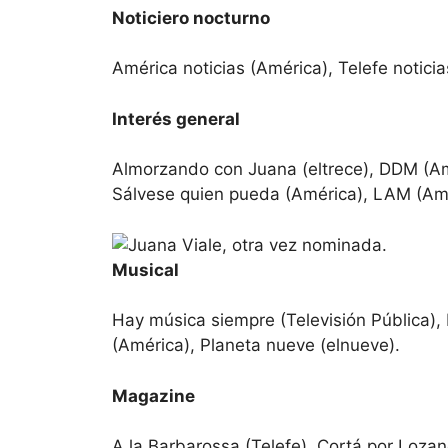
Noticiero nocturno
América noticias (América), Telefe noticia
Interés general
Almorzando con Juana (eltrece), DDM (Amé
Sálvese quien pueda (América), LAM (Amér
Musical
Hay música siempre (Televisión Pública),
(América), Planeta nueve (elnueve).
Magazine
A la Barbarossa (Telefe), Cortá por Lozan