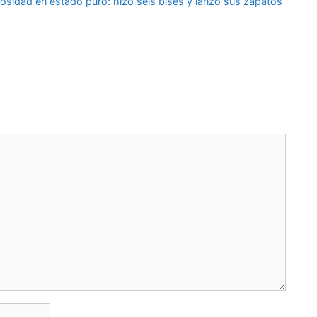
osidad en estado puro: hizo seis bises y lanzó sus zapatos