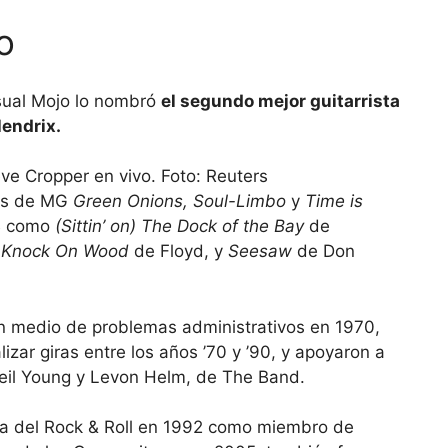
o
nsual Mojo lo nombró
el segundo mejor guitarrista
Hendrix.
ve Cropper en vivo. Foto: Reuters
tos de MG
Green Onions, Soul-Limbo
y
Time is
&B como
(Sittin’ on) The Dock of the Bay
de
,
Knock On Wood
de Floyd, y
Seesaw
de Don
n medio de problemas administrativos en 1970,
izar giras entre los años ’70 y ’90, y apoyaron a
Neil Young y Levon Helm, de The Band.
ama del Rock & Roll en 1992 como miembro de