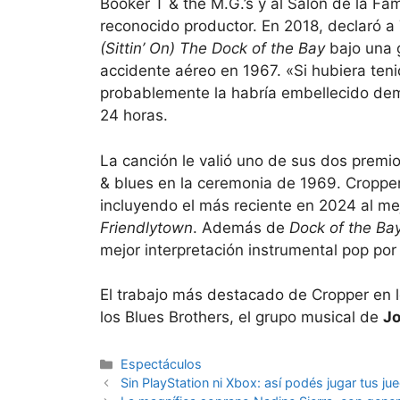
Booker T & the M.G.’s y al Salón de la F
reconocido productor. En 2018, declaró 
(Sittin’ On) The Dock of the Bay
bajo una 
accidente aéreo en 1967. «Si hubiera teni
probablemente la habría embellecido dem
24 horas.
La canción le valió uno de sus dos prem
& blues en la ceremonia de 1969. Cropp
incluyendo el más reciente en 2024 al m
Friendlytown
. Además de
Dock of the Ba
mejor interpretación instrumental pop po
El trabajo más destacado de Cropper en lo
los Blues Brothers, el grupo musical de
Jo
Espectáculos
Sin PlayStation ni Xbox: así podés jugar tus ju