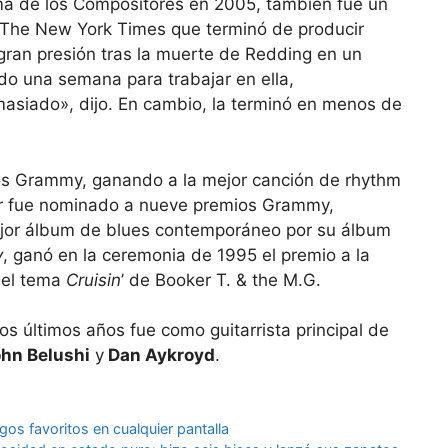
ama de los Compositores en 2005, también fue un
a The New York Times que terminó de producir
gran presión tras la muerte de Redding en un
do una semana para trabajar en ella,
asiado», dijo. En cambio, la terminó en menos de
ios Grammy, ganando a la mejor canción de rhythm
er fue nominado a nueve premios Grammy,
ejor álbum de blues contemporáneo por su álbum
y
, ganó en la ceremonia de 1995 el premio a la
r el tema
Cruisin
’ de Booker T. & the M.G.
s últimos años fue como guitarrista principal de
hn Belushi
y
Dan Aykroyd
.
egos favoritos en cualquier pantalla