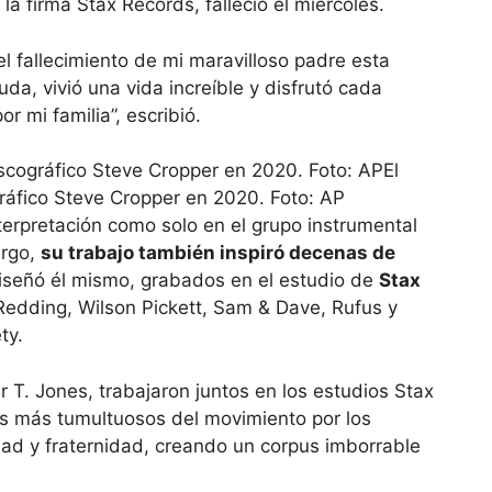
la firma Stax Records, falleció el miércoles.
el fallecimiento de mi maravilloso padre esta
da, vivió una vida increíble y disfrutó cada
r mi familia”, escribió.
El
gráfico Steve Cropper en 2020. Foto: AP
terpretación como solo en el grupo instrumental
argo,
su trabajo también inspiró decenas de
diseñó él mismo, grabados en el estudio de
Stax
Redding, Wilson Pickett, Sam & Dave, Rufus y
ty.
 T. Jones, trabajaron juntos en los estudios Stax
s más tumultuosos del movimiento por los
ldad y fraternidad, creando un corpus imborrable