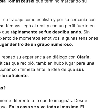
ola Tomaszeuski
que terminó marcando su
 su trabajo como estilista y por su cercanía con
ra
, Kennys llegó al reality con un perfil fuerte en
ro que
rápidamente se fue desdibujando
. Sin
exento de momentos emotivos, algunas tensiones
lugar dentro de un grupo numeroso.
, repasó su experiencia en diálogo con
Clarín.
íticas que recibió, también hubo lugar para
una
ccionar con firmeza ante la idea de que
sus
lo suficiente.
as?
mente diferente a lo que te imaginás. Desde
pasa.
En la casa se vive todo al máximo. El