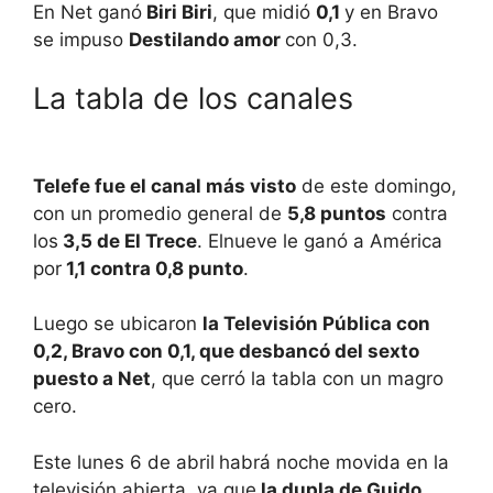
En Net ganó
Biri Biri
, que midió
0,1
y en Bravo
se impuso
Destilando amor
con 0,3.
La tabla de los canales
Telefe fue el canal más visto
de este domingo,
con un promedio general de
5,8 puntos
contra
los
3,5 de El Trece
. Elnueve le ganó a América
por
1,1 contra 0,8 punto
.
Luego se ubicaron
la Televisión Pública con
0,2, Bravo con 0,1, que desbancó del sexto
puesto a Net
, que cerró la tabla con un magro
cero.
Este lunes 6 de abril
habrá noche movida en la
televisión abierta, ya que
la dupla de Guido