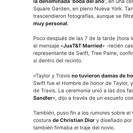
la denominada ‘boda del año’
, en una ce
Square Garden, en pleno Nueva York. Tan
trascendieron fotografías, aunque se filt
muy personal
.
Poco después de las 7 de la tarde (hora l
el mensaje «
JusT&T Married
» -recién cas
representante de Swift, Tree Paine, conf
sí dentro del recinto.
«Taylor y Travis
no tuvieron damas de ho
Swift fue el Hombre de honor de Taylor, 
de Travis. La ceremonia unió a las dos fa
Sandler
«, dijo a través de un escueto co
También, puso fin a los rumores sobre el
costura
de Christian Dior
y diseñado por 
también firmaba el traje del novio.